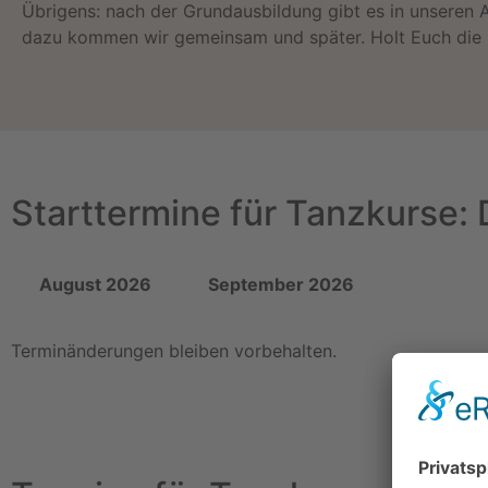
Übrigens: nach der Grundausbildung gibt es in unseren 
dazu kommen wir gemeinsam und später. Holt Euch die I
Starttermine für Tanzkurse: 
August 2026
September 2026
Terminänderungen bleiben vorbehalten.