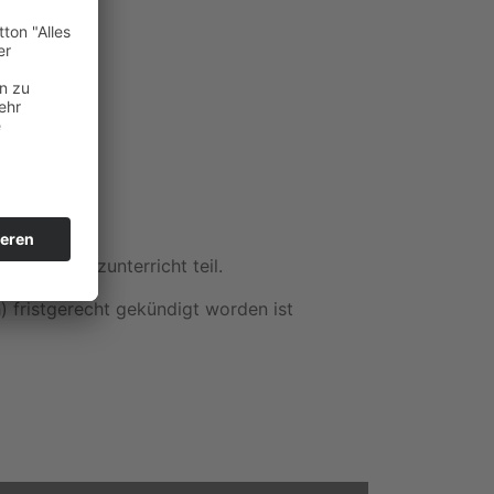
nate
am Tanzunterricht teil.
h) fristgerecht gekündigt worden ist