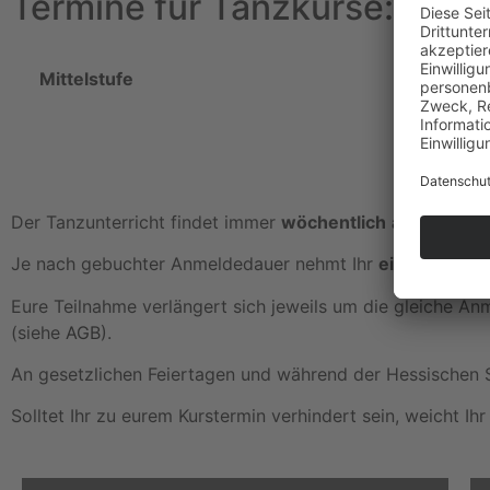
Termine für Tanzkurse: Die Mi
Mittelstufe
Der Tanzunterricht findet immer
wöchentlich
am gleichen
Je nach gebuchter Anmeldedauer nehmt Ihr
einen (monat
Eure Teilnahme verlängert sich jeweils um die gleiche Anm
(siehe
AGB
).
An gesetzlichen Feiertagen und während der Hessischen Sch
Solltet Ihr zu eurem Kurstermin verhindert sein, weicht Ihr