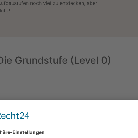
Aufbaustufen noch viel zu entdecken, aber
nfo!
Die Grundstufe (Level 0)