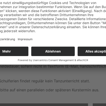
ttelstufe (Level 1)
 Tag und um die gleiche Uhrzeit
statt.
sweise), zwei (Grundstufe), oder neun (Mittelstufe) Mo
eldedauer, sofern nicht in Textform (E-Mail, handschriftlic
ulferien findet regulär kein Tanzunterricht statt.
 bitte auf einen parallelen oder späteren Kurstermin aus.