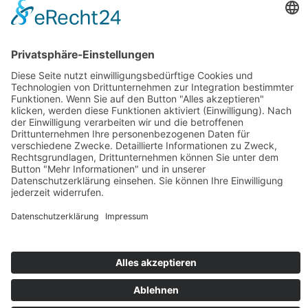
…und du kannst tanzen!
Tanzschule Seyler e.K.
Salztorstraße 14
34125 Kassel
Telefon:
0561 56661
Datenschutz
Impressum
Allgemeine Geschätfsbedingungen
Anmeldeformular
Gutschein bestellen